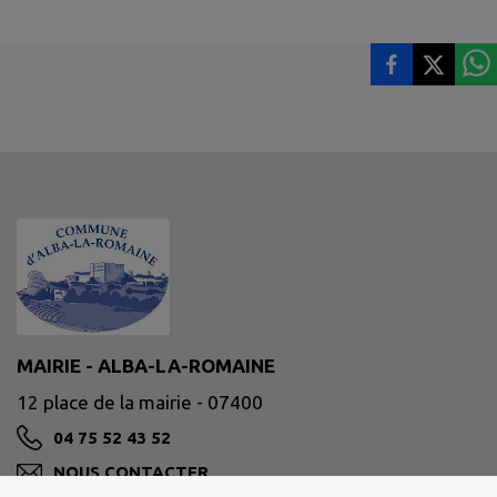
MAIRIE - ALBA-LA-ROMAINE
12 place de la mairie - 07400
04 75 52 43 52
NOUS CONTACTER