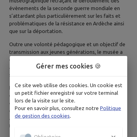
muséographique retraçant le déroulement des
évènements de la seconde guerre mondiale en
s’attardant plus particulièrement sur les faits et
problématiques de la résistance en Ardèche ainsi
que sur la déportation.
Outre une volonté pédagogique et un objectif de
transmission aux jeunes générations, le musée a
également mission d’honorer la mémoire des
Gérer mes cookies 🍪
anciens résistants et déportés lors de cette
sombre période de l’histoire française.
Ce site web utilise des cookies. Un cookie est
Le musée organise toute l’année, différents
un petit fichier enregistré sur votre terminal
événements, expositions temporaires,
lors de la visite sur le site.
conférences, projections. Il propose également
Pour en savoir plus, consultez notre
Politique
des activités et ateliers destinés aux scolaires
de gestion des cookies
.
ainsi qu’un centre de documentations ouvert à
tous.
Obligatoire