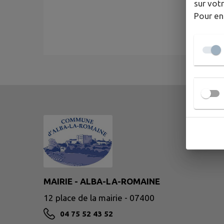
sur votr
Pour en
MAIRIE - ALBA-LA-ROMAINE
12 place de la mairie - 07400
04 75 52 43 52