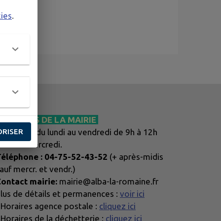
kies
.
HORAIRES DE LA MAIRIE
ORISER
oraires :
du lundi au vendredi de 9h à 12h
AUF le mercredi.
éléphone : 04-75-52-43-52
(+ après-midis
auf mercr. et vendr.)
ontact mairie:
mairie@alba-la-romaine.fr
lus de détails et permanences :
voir ici
 Horaires agence postale :
cliquez ici
 Horaires de la déchetterie :
cliquez ici