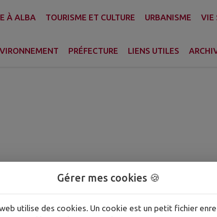
CRÈCHE INTERCOM
E À ALBA
TOURISME ET CULTURE
URBANISME
VIE
us"
VIRONNEMENT
PRÉFECTURE
LIENS UTILES
ARCHI
Gérer mes cookies 🍪
web utilise des cookies. Un cookie est un petit fichier enre