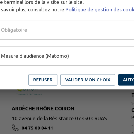
e terminal lors de la visite sur le site.
 savoir plus, consultez notre
Politique de gestion des coo
Obligatoire
Mesure d'audience (Matomo)
REFUSER
VALIDER MON CHOIX
AUT
H
S
T
s
ARDÈCHE RHÔNE COIRON
C
P
10 avenue de la Résistance 07350 CRUAS
-
04 75 00 04 11
-