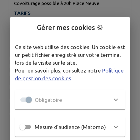
Covoiturage possible à 20h Place Neuve
TARIFS
Tarifs du cinéma Le Regain au Teil
Gérer mes cookies 🍪
ORGANISÉ PAR
Maison des habitants (MDH)
Ce site web utilise des cookies. Un cookie est
un petit fichier enregistré sur votre terminal
Les bénévoles de la Maison des Habitants vous
lors de la visite sur le site.
invitent à la séance de Ciné culte au cinéma Le
Pour en savoir plus, consultez notre
Politique
Regain au Teil
de gestion des cookies
.
le vendredi 12 juin 2026 à 20h30
Obligatoire
Film de Ingmar Bergman : Persona
Covoiturage possible Place Neuve à Alba à 20h
Mesure d'audience (Matomo)
Publié par Maison des Habitants