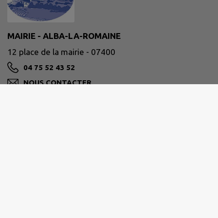
MAIRIE - ALBA-LA-ROMAINE
12 place de la mairie - 07400
04 75 52 43 52
NOUS CONTACTER
M'Y RENDRE
www.alba-la-romaine.fr