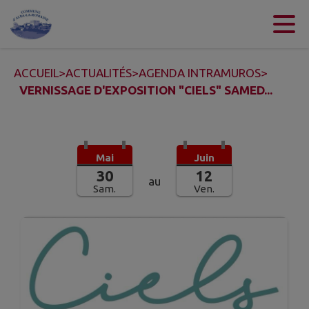
Contenu
Menu
Recherche
Pied de page
ACCUEIL
>
ACTUALITÉS
>
AGENDA INTRAMUROS
>
VERNISSAGE D'EXPOSITION "CIELS" SAMED...
Mai
Juin
30
12
au
Sam.
Ven.