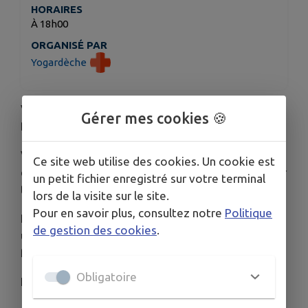
HORAIRES
À 18h00
ORGANISÉ PAR
Yogardèche
Vernissage de l'exposition "Ciels" de Brigitte
Gérer mes cookies 🍪
Delpech à Yogardeche
Venez nombreux Nous inaugurons cette
Ce site web utilise des cookies. Un cookie est
exposition de
magnifiques peintures à l'huile
sur
un petit fichier enregistré sur votre terminal
toile autour d'un verre et quelques grignotis.
lors de la visite sur le site.
Pour en savoir plus, consultez notre
Politique
Pour cette exposition Brigitte Delpech montrera
de gestion des cookies
.
uniquement des ciels.... grands, moyens et petits
formats
Obligatoire
Entrée libre