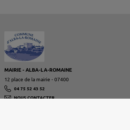
MAIRIE - ALBA-LA-ROMAINE
12 place de la mairie - 07400
04 75 52 43 52
NOUS CONTACTER
M'Y RENDRE
www.alba-la-romaine.fr