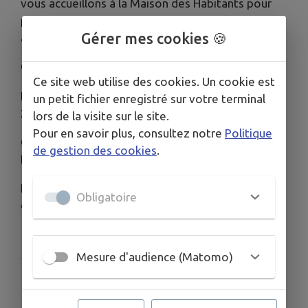
vous accueillons à la Maison des Habitants pour
passer un moment de discussion, de silence ou
Gérer mes cookies 🍪
autres.
Ouvert à tous.tes de 7 à 97 ans
Ce site web utilise des cookies. Un cookie est
Rendez-vous tous les samedis à partir du 6 juin
un petit fichier enregistré sur votre terminal
2026 de 13h30 à 15h
lors de la visite sur le site.
Pour en savoir plus, consultez notre
Politique
Charly et d’autres bénévoles de la Maison des
de gestion des cookies
.
Habitants
Rendez-vous Maison des Habitants, entrée
Obligatoire
derrière la boulangerie Rivat
Publié par Maison des Habitants
Mesure d'audience (Matomo)