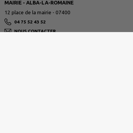
MAIRIE - ALBA-LA-ROMAINE
12 place de la mairie - 07400
04 75 52 43 52
NOUS CONTACTER
M'Y RENDRE
www.alba-la-romaine.fr
ARDÈCHE RHÔNE COIRON