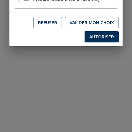
PLUS D'INFORMATIONS
http://www.declicetdesclaps.com
REFUSER
VALIDER MON CHOIX
https://www.facebook.com/people/DeclicEt-DesClaps/pfbid02LXVpUAoNM2SLJ5FKef3iaXh822gEoCxotvq4LbLpzbviNTPyYef9MtXYU6TbcSuZl/
AUTORISER