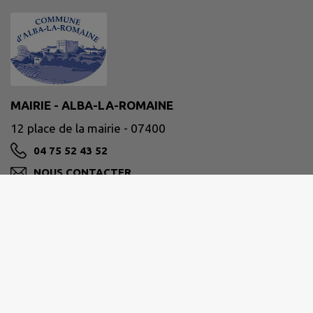
MAIRIE - ALBA-LA-ROMAINE
12 place de la mairie - 07400
04 75 52 43 52
NOUS CONTACTER
M'Y RENDRE
www.alba-la-romaine.fr