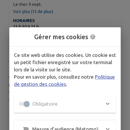
Le mer. 9 sept.
Voir plus (13 de plus)
HORAIRES
15 h 30 à 23 h
ORGANISÉ PAR
Gérer mes cookies 🍪
Déclic et des Claps
Ce site web utilise des cookies. Un cookie est
un petit fichier enregistré sur votre terminal
Tous les mercredis soirs
lors de la visite sur le site.
Pour en savoir plus, consultez notre
Politique
Que vous soyez experts ou que vous ne sachiez
de gestion des cookies
.
pas faire la différence entre le roi et la dame, le
club échecs vous permet de pratiquer les échecs
en compagnie d'autres joueurs de votre niveau.
Obligatoire
Publié par Déclic et des Claps
Mesure d'audience (Matomo)