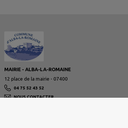
MAIRIE - ALBA-LA-ROMAINE
12 place de la mairie - 07400
04 75 52 43 52
NOUS CONTACTER
M'Y RENDRE
www.alba-la-romaine.fr