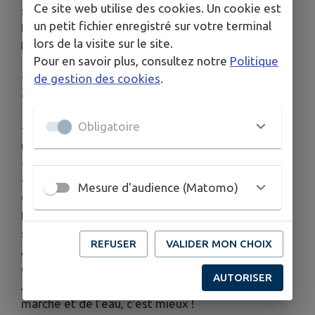
Ce site web utilise des cookies. Un cookie est
stade" et non comme une balade !
un petit fichier enregistré sur votre terminal
Rendez-vous à 9h
dans le jardin de la Maison des
lors de la visite sur le site.
Habitants
Pour en savoir plus, consultez notre
Politique
arrêt de cars des Bragigous à partir de janvier
de gestion des cookies
.
2025
, départ à 9h05 au plus tard.
Obligatoire
- renforcement musculaire, gainage, cardio,
respiration, endurance...
- plaisir de voir, de sentir, d'entendre, de goûter ...
- rencontre, échange ...
Mesure d'audience (Matomo)
Chacun à son rythme !
Pas d'engagement ( on peut se retrouver tout
seul ) !
REFUSER
VALIDER MON CHOIX
Aucune obligation de résultat : on peut s'arrêter,
on peut faire demi-tour !
AUTORISER
Avec ou sans bâtons mais avec des chaussures de
marche et de l'eau, c'est mieux !