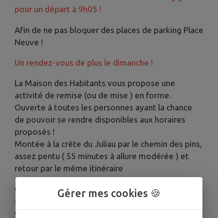
pour un départ à 9h05 !
Afin de ne pas bloquer des places de parking Place
Neuve !
Un rendez-vous de plus le dimanche !
La Maison des Habitants vous propose une
activité de remise (ou de mise ) en forme.
Ouverte à toutes les personnes ayant la chance
de pouvoir se rendre disponibles aux horaires
proposés !
Montée à la crête du Juliau par le chemin des pins,
assez pentu ( 55 minutes à allure modérée ) et
retour par le même itinéraire
( 45 minutes ) les mardis, les vendredis
et les
Gérer mes cookies 🍪
dimanches à partir de janvier 2025
Considérer cette activité comme des "tours de