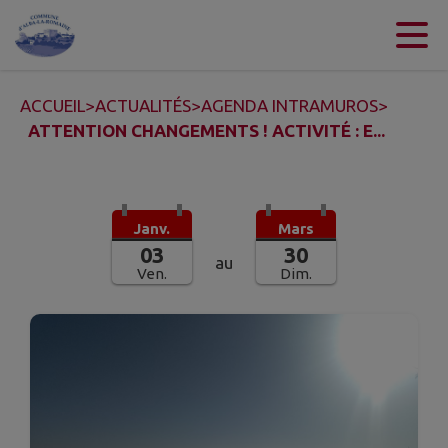
Contenu
Menu
Recherche
Pied de page
ACCUEIL
>
ACTUALITÉS
>
AGENDA INTRAMUROS
>
ATTENTION CHANGEMENTS ! ACTIVITÉ : E...
Janv.
Mars
03
30
au
Ven.
Dim.