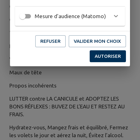
QUELS SONT LES EFFETS DE LA CHALEUR ?
Mesure d'audience (Matomo)
Crampes
Température supérieure à 38°C
REFUSER
VALIDER MON CHOIX
Fatigue inhabituelle
AUTORISER
Vertiges, nausées
Maux de tête
Propos incohérents
LUTTER contre LA CANICULE et ADOPTEZ LES
BONS RÉFLEXES : BUVEZ DE L’EAU ET RESTEZ AU
FRAIS.
Hydratez-vous, Mangez frais et équilibré, Fermez
les volets le jour et aérez la nuit, Évitez l’alcool.