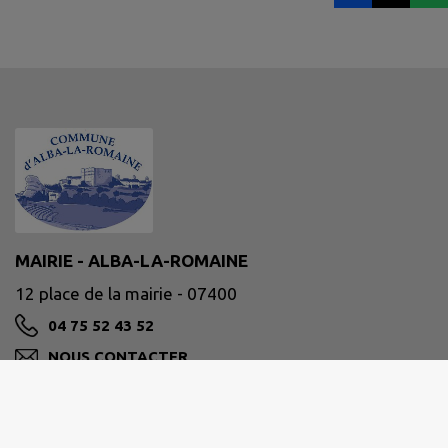
MAIRIE - ALBA-LA-ROMAINE
12 place de la mairie - 07400
04 75 52 43 52
NOUS CONTACTER
M'Y RENDRE
www.alba-la-romaine.fr