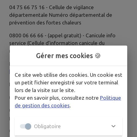
04 75 66 75 16 - Cellule de vigilance
départementale Numéro départemental de
prévention des fortes chaleurs
0800 06 66 66 - (appel gratuit) - Canicule info
service (Cellule d’information canicule du
ministère de la Santé)
Gérer mes cookies 🍪
INFORMATIONS MÉTÉOROLOGIQUES :
https://vigilance.meteofrance.fr/fr/ardeche
Ce site web utilise des cookies. Un cookie est
un petit fichier enregistré sur votre terminal
LA CANICULE, C’EST QUOI ?
lors de la visite sur le site.
■ Il fait très chaud.
Pour en savoir plus, consultez notre
Politique
de gestion des cookies
.
■ La température ne descend pas la nuit, ou très
peu.
Obligatoire
■ Cela dure 3 jours ou plus.